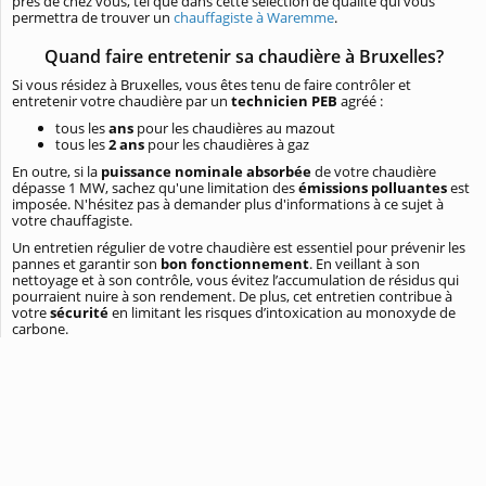
près de chez vous, tel que dans cette sélection de qualité qui vous
permettra de trouver un
chauffagiste à Waremme
.
Quand faire entretenir sa chaudière à Bruxelles?
Si vous résidez à Bruxelles, vous êtes tenu de faire contrôler et
entretenir votre chaudière par un
technicien PEB
agréé :
tous les
ans
pour les chaudières au mazout
tous les
2 ans
pour les chaudières à gaz
En outre, si la
puissance nominale absorbée
de votre chaudière
dépasse 1 MW, sachez qu'une limitation des
émissions polluantes
est
imposée. N'hésitez pas à demander plus d'informations à ce sujet à
votre chauffagiste.
Un entretien régulier de votre chaudière est essentiel pour prévenir les
pannes et garantir son
bon fonctionnement
. En veillant à son
nettoyage et à son contrôle, vous évitez l’accumulation de résidus qui
pourraient nuire à son rendement. De plus, cet entretien contribue à
votre
sécurité
en limitant les risques d’intoxication au monoxyde de
carbone.