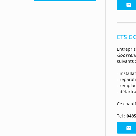
ETS G
Entrepri
Goossen
suivants 
- install
- répara
- rempla
- détartr
Ce chauff
Tel :
0485