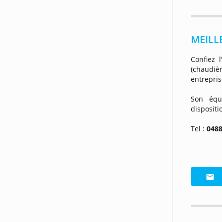
MEILLE
Confiez 
(chaudiè
entrepri
Son équ
disposit
Tel :
0488