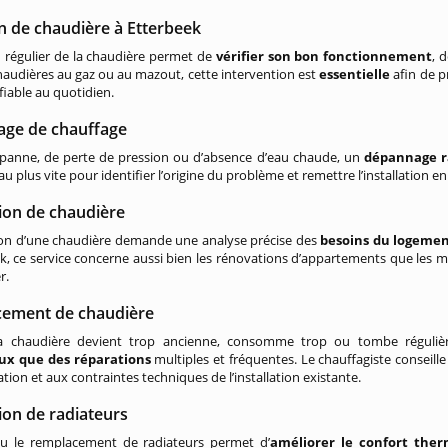
n de chaudière à Etterbeek
n régulier de la chaudière permet de
vérifier son bon fonctionnement
, 
haudières au gaz ou au mazout, cette intervention est
essentielle
afin de p
fiable au quotidien.
ge de chauffage
 panne, de perte de pression ou d’absence d’eau chaude, un
dépannage r
au plus vite pour identifier l’origine du problème et remettre l’installation e
tion de chaudière
tion d’une chaudière demande une analyse précise des
besoins du logeme
k, ce service concerne aussi bien les rénovations d’appartements que les 
r.
ement de chaudière
la chaudière devient trop ancienne, consomme trop ou tombe régul
ux que des réparations
multiples et fréquentes. Le chauffagiste conseil
on et aux contraintes techniques de l’installation existante.
tion de radiateurs
u le remplacement de radiateurs permet d’
améliorer le confort the