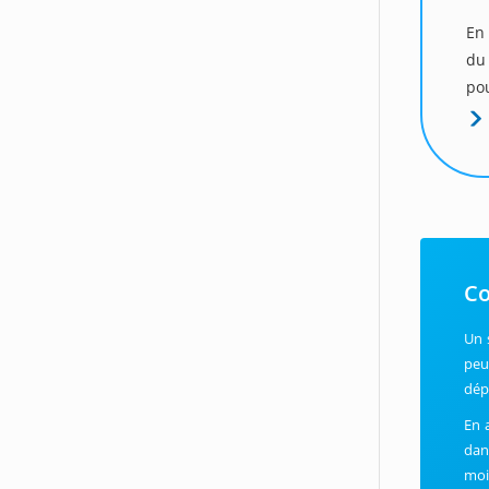
En 
du
pou
Co
Un 
peu
dép
En 
dan
moi