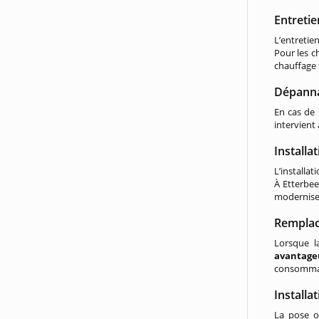
Entretie
L’entretie
Pour les c
chauffage 
Dépanna
En cas de
intervient 
Installa
L’installa
À Etterbee
modernise
Remplac
Lorsque 
avantage
consommati
Installa
La pose o