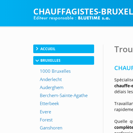
CHAUFFAGISTES-BRUXEL
Trou
ACCUEIL
BRUXELLES
CHAUF
Spécialis
chauffe-
délais le
Travaill
rapideme
Quelle q
complèt