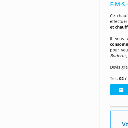
E-M-S 
Ce chauf
effectue
et chauf
Il vous 
consomm
pour vou
Buderus,
Devis gra
Tel :
02 /
Vo