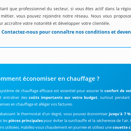
tant que professionnel du secteur, si vous êtes actif dans la régi
 métier, vous pouvez rejoindre notre réseau. Nous vous propos
r accroître votre notoriété et développer votre clientèle.
Contactez-nous pour connaître nos conditions et deven
mment économiser en chauffage ?
système de chauffage efficace est essentiel pour assurer le
confort de vo
t entraîner des
coûts importants sur votre budget
, surtout pendant 
enses en chauffage et alléger vos factures.
abaissant le thermostat d'un degré, vous pouvez économiser
jusqu'à 7 %
s les
pièces principales
pour éviter la surchauffe et la sécheresse de l'air
ns utilisées. Habillez-vous chaudement en journée et utilisez une
couette 