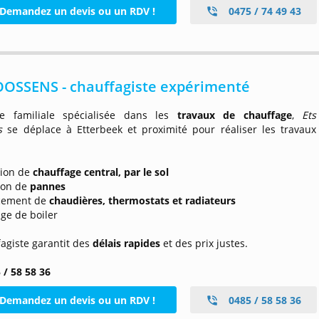
Demandez un devis ou un RDV !
0475 / 74 49 43
OOSSENS - chauffagiste expérimenté
se familiale spécialisée dans les
travaux de chauffage
,
Ets
s
se déplace à Etterbeek et proximité pour réaliser les travaux
:
ation de
chauffage central, par le sol
tion de
pannes
cement de
chaudières, thermostats et radiateurs
age de boiler
agiste garantit des
délais rapides
et des prix justes.
 / 58 58 36
Demandez un devis ou un RDV !
0485 / 58 58 36