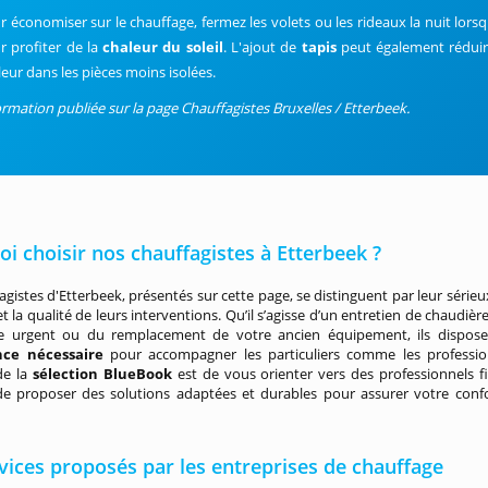
r économiser sur le chauffage, fermez les volets ou les rideaux la nuit lorsq
r profiter de la
chaleur du soleil
. L'ajout de
tapis
peut également réduire
leur dans les pièces moins isolées.
ormation publiée sur la page Chauffagistes Bruxelles / Etterbeek.
i choisir nos chauffagistes à Etterbeek ?
agistes d'Etterbeek, présentés sur cette page, se distinguent par leur sérieux
et la qualité de leurs interventions. Qu’il s’agisse d’un entretien de chaudièr
 urgent ou du remplacement de votre ancien équipement, ils dispose
nce nécessaire
pour accompagner les particuliers comme les professio
 de la
sélection BlueBook
est de vous orienter vers des professionnels fi
de proposer des solutions adaptées et durables pour assurer votre conf
vices proposés par les entreprises de chauffage