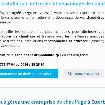
- installation, entretien et dépannage de chau
fagiste
agréé Cerga et G1
est à votre service à Etterbeek pour
r le remplacement, l'entretien et le dépannage de vos
chaudières
fe-eaux
.
conseille les solutions les plus optimales pour diminuer vos
ations de chauffage
et travaille avec les meilleures marques
s assurer des installations
fonctionnelles et efficaces
:
Junkers,
 Viessmann
...
tuit, délais rapides et
disponibilité 7j/7
en cas d'urgence.
 771 97 04
ou
0486 / 35 28 91
Demandez un devis ou un RDV !
0486 / 35 28 91
us gérez une entreprise de chauffage à Etter