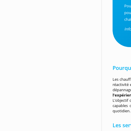
Pou
pou
cha
Inf
Pourquo
Les chauff
réactivité 
dépannage
l’expérie
L’objectif
capables 
quotidien.
Les ser