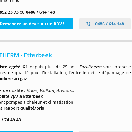
onnalisme.
 852 23 73
ou
0486 / 614 148
Demandez un devis ou un RDV !
0486 / 614 148
THERM - Etterbeek
iste agréé G1
depuis plus de 25 ans,
Facilitherm
vous propose
ces de qualité pour l'installation, l'entretien et le dépannage de
udière au gaz
.
 de qualité :
Bulex, Vaillant, Ariston
...
ilité 7j/7 à Etterbeek
nt pompes à chaleur et climatisation
nt rapport qualité/prix
 / 74 49 43