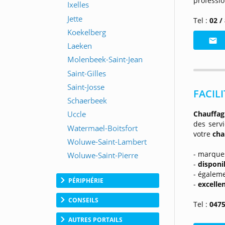
professi
Tel :
02 /
FACILI
Chauffag
des servi
votre
cha
- marques
-
disponib
- égaleme
PÉRIPHÉRIE
-
excelle
CONSEILS
Tel :
0475
AUTRES PORTAILS