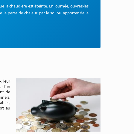
ue la chaudière est éteinte. En journée, ouvrez-les
 la perte de chaleur par le sol ou apporter de la
, leur
e, d’un
nt de
nnels.
ables,
ort au