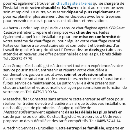
pourrez également trouver un
chauffagiste à Ixelles
qui se chargera de
l'installation de
votre chaudière
Vaillant
ou tout autre marque avec
soin et rapidité. En outre, vous serez
dépanné plus rapidement
et
pourrez planifier plus aisément des rendez-vous avec les entreprises
pour recevoir des devis pour vos installations et rénovations.
A-Therm - Uccle : Depuis plus de 20 ans, ce chauffagiste agréé
CERGA
et
Cedicol
entretient, répare et remplace vos
chaudières
. Faites
également appel à cet installateur pour une
mise en conformité
de
votre système de chauffage ou pour réguler votre chauffage central.
Faites confiance à ce prestataire sûr et compétent et bénéficiez d'un
travail de qualité à un prix attractif. Demandez un
devis gratuit
sans
attendre et recevez une offre personnalisée dans les plus brefs délais !
Tel : 02/375 47 79
Alba Group : Ce chauffagiste à Uccle met toute son expérience à votre
service pour installer, entretenir et réparer votre chaudière à
condensation, gaz ou mazout avec
soin et professionnalisme
.
Placement de radiateurs et de convecteurs, recherche et réparation de
fuites, service de maintenance. Le patron veille à être présent sur
chaque chantier et vous conseille de façon personnalisée en fonction de
votre projet. Tel : 0479/13 90 54.
Messachauffe : Contactez sans attendre cette entreprise efficace pour
réaliser l'entretien de votre chaudière, ainsi que toutes vos installations
de chauffage et de plomberie. L'équipe qualifiée de
Messachauffe
intervient également
dans les délais les plus brefs
en
cas de panne ou de fuite. Ce chauffagiste à votre service à Uccle vous
propose un devis détaillé et des tarifs compétitifs. Tel : 0485/57 41 14.
Airtechnic Services - Bruxelles : Cette
entreprise familiale
, experte en